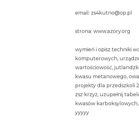
email: zs4kutno@op.pl
strona: www.azory.org
wymień i opisz techniki 
komputerowych, urządzeń p
wartościowość, jutlandzk
kwasu metanowego, owal, 
projekty dla przedszkoli 
zsz krzyż, uzupełnij tab
kwasów karboksylowych, u
yyyyy