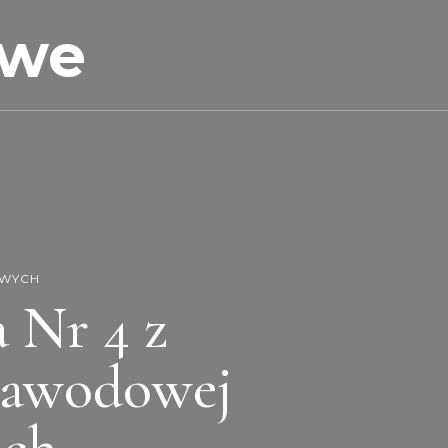
owe
OWYCH
 Nr 4 z
 Zawodowej
ach