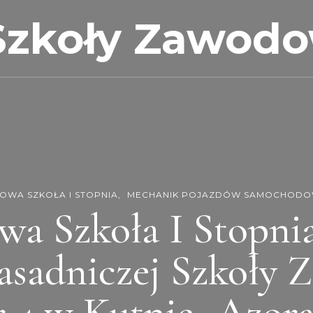
Szkoły Zawod
OWA SZKOŁA I STOPNIA
MECHANIK POJAZDÓW SAMOCHOD
wa Szkoła I Stopnia
asadniczej Szkoły
 4 w Kutnie -Azor