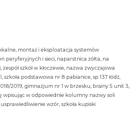
wokalne, montaż i eksploatacja systemów
eryferyjnych i sieci, naparstnica żółta, na
i, zespół szkół w kłoczewie, nazwa zwyczajowa
szkoła podstawowa nr 8 pabianice, sp 137 łódź,
2018/2019, gimnazjum nr 1 w brzesku, brainy 5 unit 3,
elę wpisując w odpowiednie kolumny nazwy soli
sprawiedliwienie wzór, szkoła kupiski