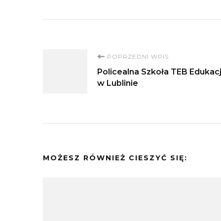
Nawigacja
POPRZEDNI WPIS
Policealna Szkoła TEB Edukac
wpisu
w Lublinie
MOŻESZ RÓWNIEŻ CIESZYĆ SIĘ: