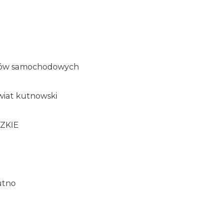
a
dów samochodowych
wiat kutnowski
ZKIE
utno