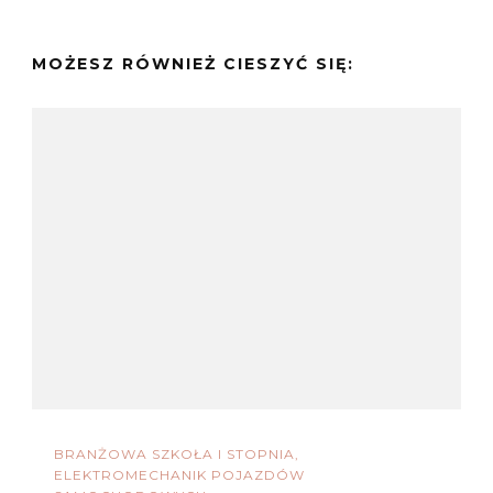
MOŻESZ RÓWNIEŻ CIESZYĆ SIĘ:
BRANŻOWA SZKOŁA I STOPNIA
ELEKTROMECHANIK POJAZDÓW