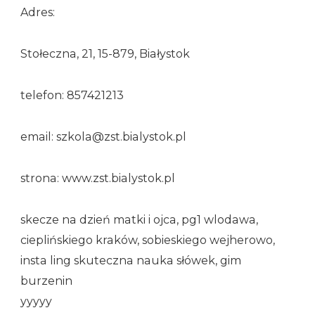
Adres:
Stołeczna, 21, 15-879, Białystok
telefon: 857421213
email: szkola@zst.bialystok.pl
strona: www.zst.bialystok.pl
skecze na dzień matki i ojca, pg1 wlodawa,
cieplińskiego kraków, sobieskiego wejherowo,
insta ling skuteczna nauka słówek, gim
burzenin
yyyyy