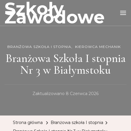
Szkoły
Zawodowe
BRANŻOWA SZKOŁA I STOPNIA
KIEROWCA MECHANIK
Branżowa Szkoła I stopnia
Nr 3 w Białymstoku
Zaktualizowano
8 Czerwca 2026
Strona główna
Branżowa szkoła I stopnia