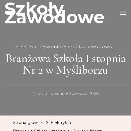
Szkoły
Zawodowe
ELEKTRYK
ZASADNICZA SZKOŁA ZAWODOWA
Branżowa Szkoła I stopnia
Nr 2 w Myśliborzu
Zaktualizowano
8 Czerwca 2026
Strona główna
Elektryk