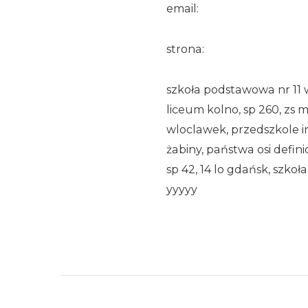
email:
strona:
szkoła podstawowa nr 11 
liceum kolno, sp 260, zs 
wloclawek, przedszkole in
żabiny, państwa osi defin
sp 42, 14 lo gdańsk, szk
yyyyy