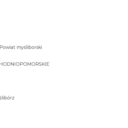
a
Powiat myśliborski
ACHODNIOPOMORSKIE
ślibórz