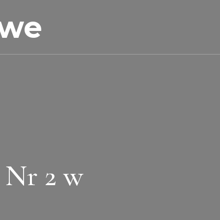
owe
 Nr 2 w