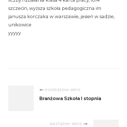
liczby i działania klasa 4 karta pracy, lo14
szczecin, wyższa szkoła pedagogiczna im
janusza korczaka w warszawie, jesień w sadzie,
unikowice
yyyyy
Nawigacja
POPRZEDNI WPIS
Branżowa Szkoła I stopnia
wpisu
NASTĘPNY WPIS