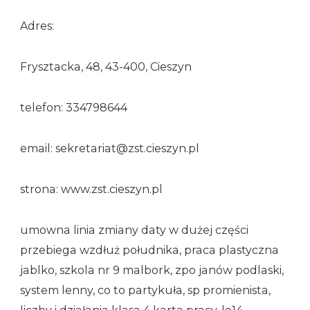
Adres:
Frysztacka, 48, 43-400, Cieszyn
telefon: 334798644
email: sekretariat@zst.cieszyn.pl
strona: www.zst.cieszyn.pl
umowna linia zmiany daty w dużej części
przebiega wzdłuż południka, praca plastyczna
jablko, szkola nr 9 malbork, zpo janów podlaski,
system lenny, co to partykuła, sp promienista,