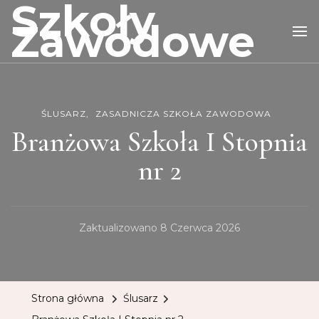
Szkoły
Zawodowe
ŚLUSARZ
ZASADNICZA SZKOŁA ZAWODOWA
Branżowa Szkoła I Stopnia
nr 2
Zaktualizowano
8 Czerwca 2026
Strona główna
Ślusarz