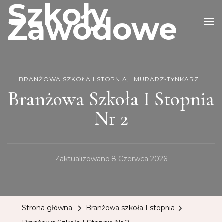
Szkoły
Zawodowe
BRANŻOWA SZKOŁA I STOPNIA
MURARZ-TYNKARZ
Branżowa Szkoła I Stopnia
Nr 2
Zaktualizowano
8 Czerwca 2026
Strona główna
Branżowa szkoła I stopnia