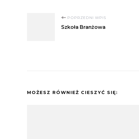
Nawigacja
POPRZEDNI WPIS
Szkoła Branżowa
wpisu
MOŻESZ RÓWNIEŻ CIESZYĆ SIĘ: