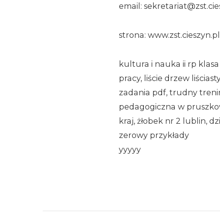
email: sekretariat@zst.cie
strona: www.zst.cieszyn.pl
kultura i nauka ii rp klas
pracy, liście drzew liścias
zadania pdf, trudny tren
pedagogiczna w pruszkowi
kraj, żłobek nr 2 lublin, 
zerowy przykłady
yyyyy