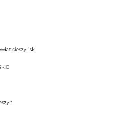
a
wiat cieszyński
SKIE
ieszyn