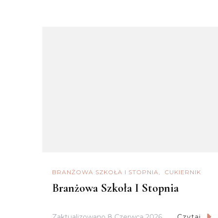
BRANŻOWA SZKOŁA I STOPNIA
CUKIERNIK
Branżowa Szkoła I Stopnia
Zaktualizowano
8 Czerwca 2026
Czytaj