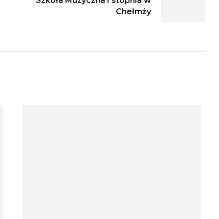
Szkoła Muzyczna I stopnia w
Chełmży