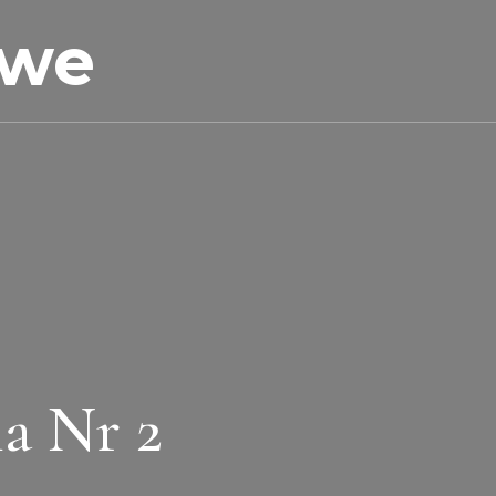
owe
a Nr 2