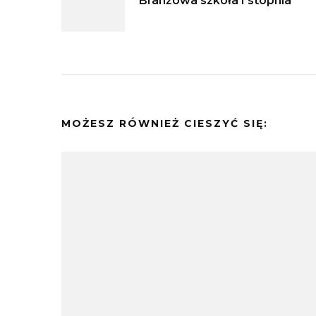
Branżowa szkoła I stopnia
wpisu
MOŻESZ RÓWNIEŻ CIESZYĆ SIĘ: