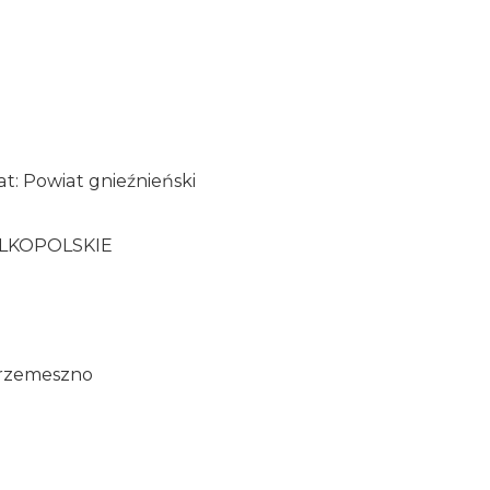
a
: Powiat gnieźnieński
ELKOPOLSKIE
 Trzemeszno