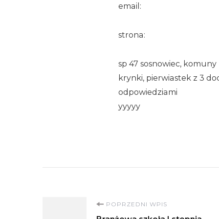
email:
strona:
sp 47 sosnowiec, komuny p
krynki, pierwiastek z 3 d
odpowiedziami
yyyyy
Nawigacja
POPRZEDNI WPIS