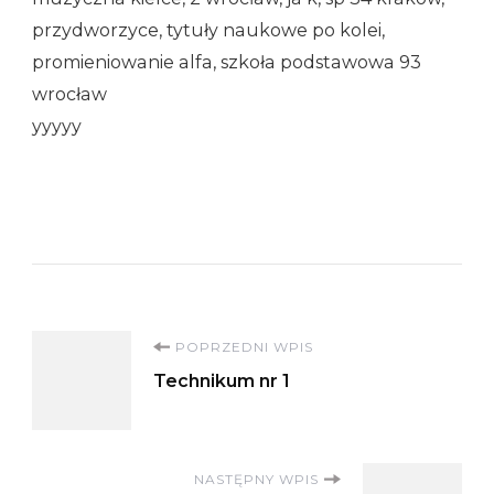
przydworzyce, tytuły naukowe po kolei,
promieniowanie alfa, szkoła podstawowa 93
wrocław
yyyyy
Nawigacja
POPRZEDNI WPIS
Technikum nr 1
wpisu
NASTĘPNY WPIS