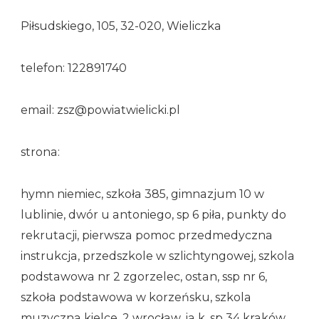
Piłsudskiego, 105, 32-020, Wieliczka
telefon: 122891740
email: zsz@powiatwielicki.pl
strona:
hymn niemiec, szkoła 385, gimnazjum 10 w
lublinie, dwór u antoniego, sp 6 piła, punkty do
rekrutacji, pierwsza pomoc przedmedyczna
instrukcja, przedszkole w szlichtyngowej, szkola
podstawowa nr 2 zgorzelec, ostan, ssp nr 6,
szkoła podstawowa w korzeńsku, szkola
muzyczna kielce, 2 wrocław, ja k, sp 34 kraków,