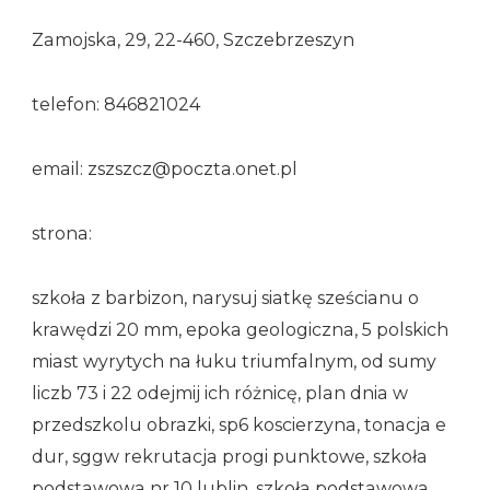
Zamojska, 29, 22-460, Szczebrzeszyn
telefon: 846821024
email: zszszcz@poczta.onet.pl
strona:
szkoła z barbizon, narysuj siatkę sześcianu o
krawędzi 20 mm, epoka geologiczna, 5 polskich
miast wyrytych na łuku triumfalnym, od sumy
liczb 73 i 22 odejmij ich różnicę, plan dnia w
przedszkolu obrazki, sp6 koscierzyna, tonacja e
dur, sggw rekrutacja progi punktowe, szkoła
podstawowa nr 10 lublin, szkoła podstawowa