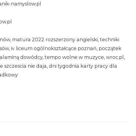
anik-namyslow.pl
ow.pl
arnów, matura 2022 rozszerzony angielski, techniki
łosów, iv liceum ogólnokształcące poznań, początek
alaminą dowódcy, tempo wolne w muzyce, wroc.pl,
 szczescia nie daja, dni tygodnia karty pracy dla
kadkowy