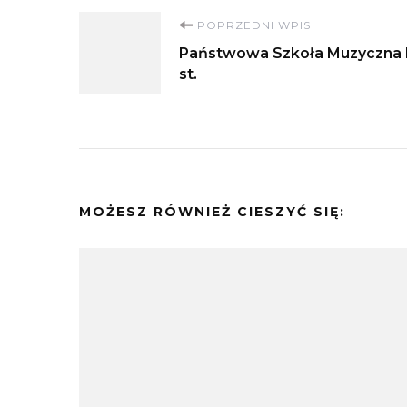
Nawigacja
POPRZEDNI WPIS
Państwowa Szkoła Muzyczna 
wpisu
st.
MOŻESZ RÓWNIEŻ CIESZYĆ SIĘ: