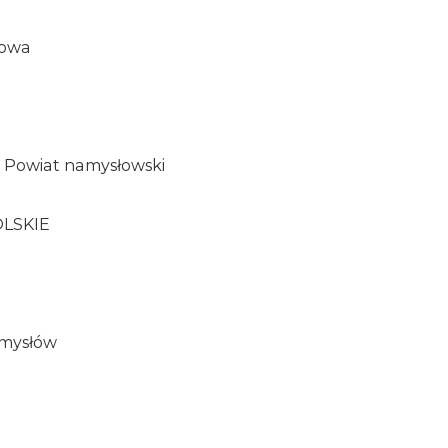
dowa
 Powiat namysłowski
OLSKIE
amysłów