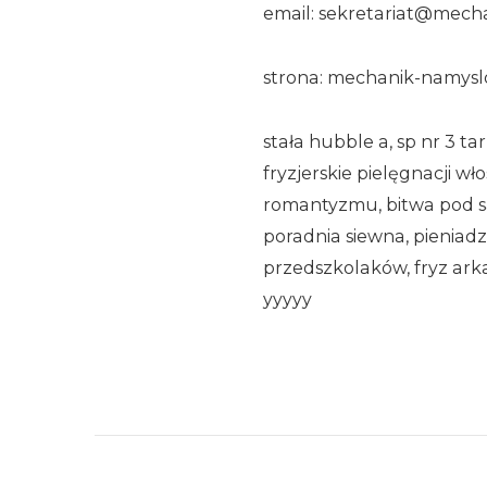
email: sekretariat@mech
strona: mechanik-namysl
stała hubble a, sp nr 3 t
fryzjerskie pielęgnacji w
romantyzmu, bitwa pod s
poradnia siewna, pieniadze
przedszkolaków, fryz ar
yyyyy