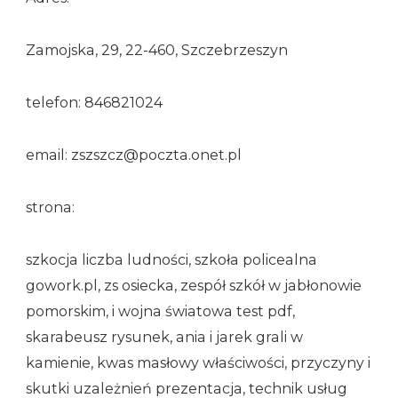
Zamojska, 29, 22-460, Szczebrzeszyn
telefon: 846821024
email: zszszcz@poczta.onet.pl
strona:
szkocja liczba ludności, szkoła policealna
gowork.pl, zs osiecka, zespół szkół w jabłonowie
pomorskim, i wojna światowa test pdf,
skarabeusz rysunek, ania i jarek grali w
kamienie, kwas masłowy właściwości, przyczyny i
skutki uzależnień prezentacja, technik usług