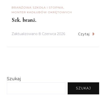
BRANŻOWA SZKOŁA I STOPNIA
MONTER KADŁUBÓW OKRĘTOWYCH
Szk. branż.
Zaktualizowano
8 Czerwca 2026
Czytaj
Szukaj
SZUKAJ