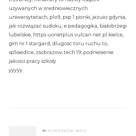
używanych w średniowiecznych
uniwersytetach, plo9, psp 1 pionki, jezuici gdynia,
jak rozwiązać sudoku, e pedagogika, białobrzegi
lubelskie, https uonetplus vulcan net pl kielce,
gim nr 1 stargard, dlugosc toru ruchu to,
sp5siedlce, zsobrazow, tech 19, podniesienie
jakości pracy szkoły
yyyyy
Nawigacja
POPRZEDNI WPIS