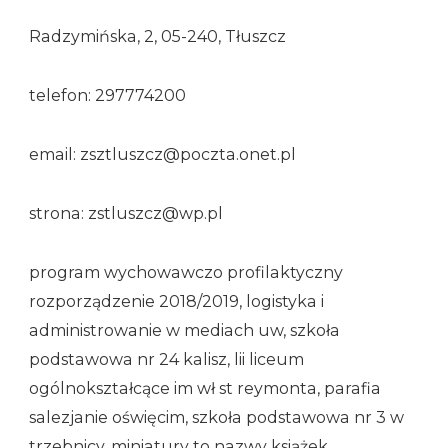
Radzymińska, 2, 05-240, Tłuszcz
telefon: 297774200
email: zsztluszcz@poczta.onet.pl
strona: zstluszcz@wp.pl
program wychowawczo profilaktyczny
rozporządzenie 2018/2019, logistyka i
administrowanie w mediach uw, szkoła
podstawowa nr 24 kalisz, lii liceum
ogólnokształcące im wł st reymonta, parafia
salezjanie oświęcim, szkoła podstawowa nr 3 w
trzebnicy, miniatury to nazwy książek