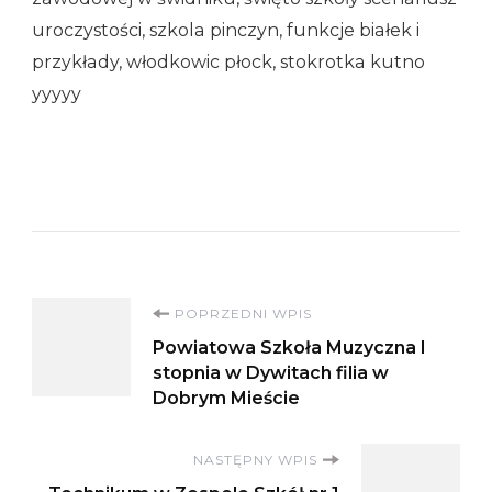
uroczystości, szkola pinczyn, funkcje białek i
przykłady, włodkowic płock, stokrotka kutno
yyyyy
Nawigacja
POPRZEDNI WPIS
Powiatowa Szkoła Muzyczna I
wpisu
stopnia w Dywitach filia w
Dobrym Mieście
NASTĘPNY WPIS