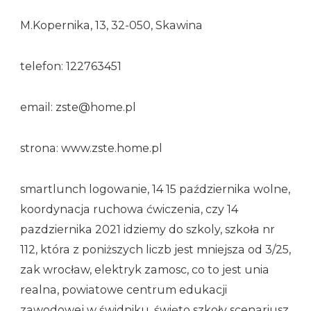
M.Kopernika, 13, 32-050, Skawina
telefon: 122763451
email: zste@home.pl
strona: www.zste.home.pl
smartlunch logowanie, 14 15 października wolne,
koordynacja ruchowa ćwiczenia, czy 14
pazdziernika 2021 idziemy do szkoly, szkoła nr
112, która z poniższych liczb jest mniejsza od 3/25,
zak wrocław, elektryk zamosc, co to jest unia
realna, powiatowe centrum edukacji
zawodowej w świdniku, święto szkoły scenariusz