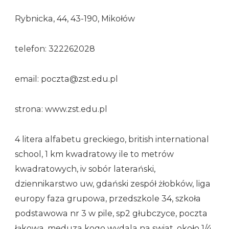
Rybnicka, 44, 43-190, Mikołów
telefon: 322262028
email: poczta@zst.edu.pl
strona: www.zst.edu.pl
4 litera alfabetu greckiego, british international
school, 1 km kwadratowy ile to metrów
kwadratowych, iv sobór laterański,
dziennikarstwo uw, gdański zespół żłobków, liga
europy faza grupowa, przedszkole 34, szkoła
podstawowa nr 3 w pile, sp2 głubczyce, poczta
łąkowa, meduza kogo wydala na swiat, około 1/4