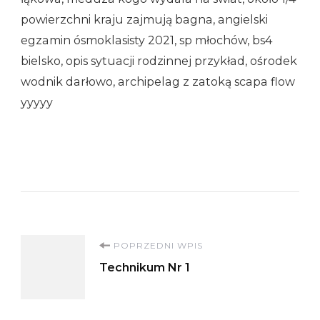
powierzchni kraju zajmują bagna, angielski
egzamin ósmoklasisty 2021, sp młochów, bs4
bielsko, opis sytuacji rodzinnej przykład, ośrodek
wodnik darłowo, archipelag z zatoką scapa flow
yyyyy
Nawigacja
POPRZEDNI WPIS
Technikum Nr 1
wpisu