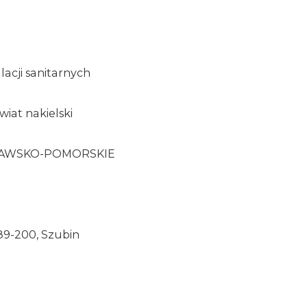
a
alacji sanitarnych
iat nakielski
UJAWSKO-POMORSKIE
89-200, Szubin