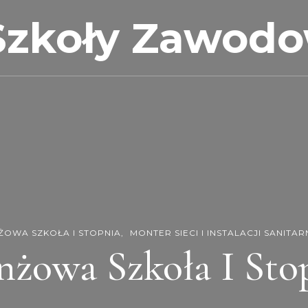
Szkoły Zawod
ŻOWA SZKOŁA I STOPNIA
MONTER SIECI I INSTALACJI SANITA
nżowa Szkoła I Sto