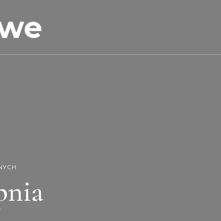
owe
RNYCH
pnia