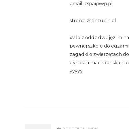
email: zspa@wp.pl
strona: zsp.szubin.pl
xv lo z oddz dwujęz im na
pewnej szkole do egzamin
zagadki o zwierzętach do
dynastia macedońska, slo
yyyyy
POPRZEDNI WPIS