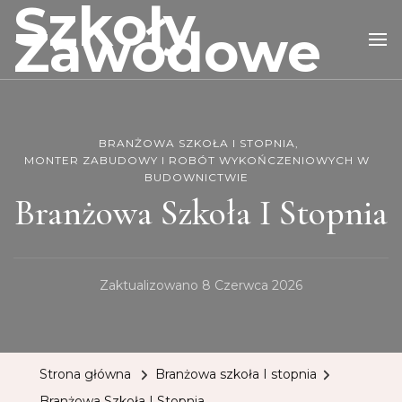
Szkoły
Zawodowe
BRANŻOWA SZKOŁA I STOPNIA
MONTER ZABUDOWY I ROBÓT WYKOŃCZENIOWYCH W
BUDOWNICTWIE
Branżowa Szkoła I Stopnia
Zaktualizowano
8 Czerwca 2026
Strona główna
Branżowa szkoła I stopnia
Branżowa Szkoła I Stopnia