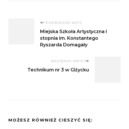
Nawigacja
POPRZEDNI WPIS
Miejska Szkoła Artystyczna I
wpisu
stopnia im. Konstantego
Ryszarda Domagały
NASTĘPNY WPIS
Technikum nr 3 w Giżycku
MOŻESZ RÓWNIEŻ CIESZYĆ SIĘ: