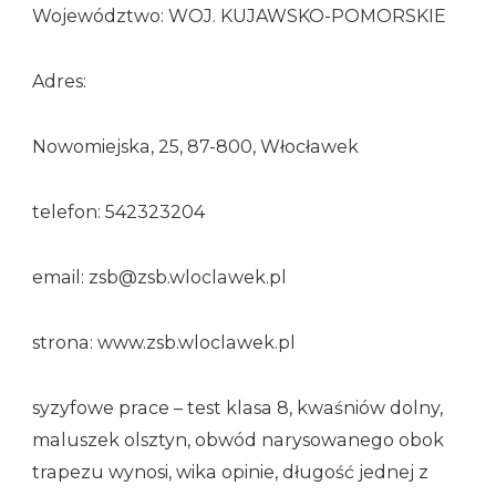
Województwo: WOJ. KUJAWSKO-POMORSKIE
Adres:
Nowomiejska, 25, 87-800, Włocławek
telefon: 542323204
email: zsb@zsb.wloclawek.pl
strona: www.zsb.wloclawek.pl
syzyfowe prace – test klasa 8, kwaśniów dolny,
maluszek olsztyn, obwód narysowanego obok
trapezu wynosi, wika opinie, długość jednej z