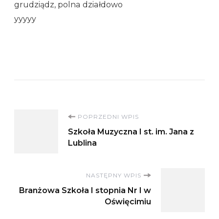
grudziądz, polna działdowo
yyyyy
Nawigacja
POPRZEDNI WPIS
Szkoła Muzyczna I st. im. Jana z
wpisu
Lublina
NASTĘPNY WPIS
Branżowa Szkoła I stopnia Nr I w
Oświęcimiu