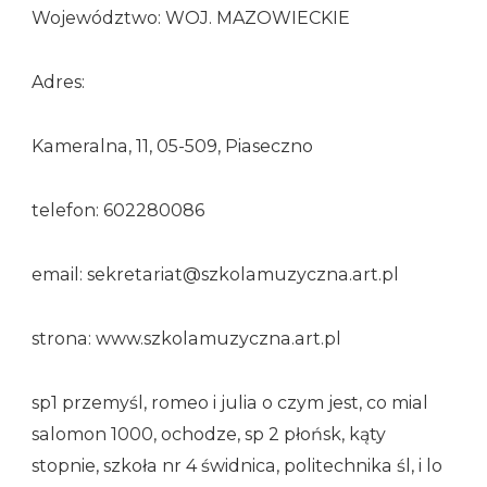
Województwo: WOJ. MAZOWIECKIE
Adres:
Kameralna, 11, 05-509, Piaseczno
telefon: 602280086
email: sekretariat@szkolamuzyczna.art.pl
strona: www.szkolamuzyczna.art.pl
sp1 przemyśl, romeo i julia o czym jest, co mial
salomon 1000, ochodze, sp 2 płońsk, kąty
stopnie, szkoła nr 4 świdnica, politechnika śl, i lo